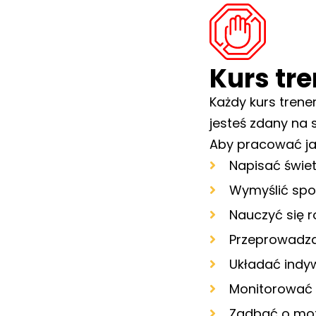
Kurs tre
Każdy kurs trene
jesteś zdany na s
Aby pracować jak
Napisać świet
Wymyślić spo
Nauczyć się r
Przeprowadzać
Układać indy
Monitorować 
Zadbać o mot