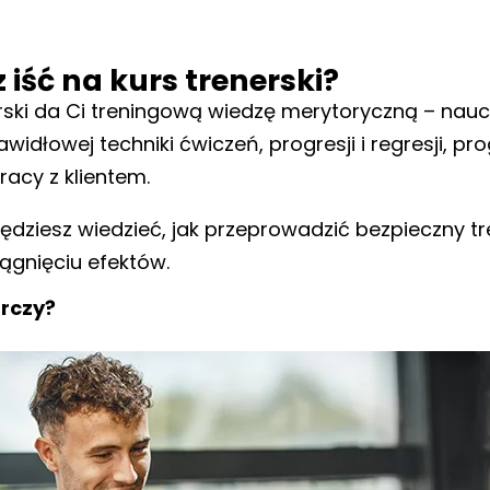
 iść na kurs trenerski?
rski da Ci treningową wiedzę merytoryczną – naucz
awidłowej techniki ćwiczeń, progresji i regresji, 
racy z klientem.
będziesz wiedzieć, jak przeprowadzić bezpieczny tre
gnięciu efektów.
arczy?