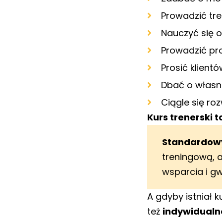
Prowadzić tre
Nauczyć się 
Prowadzić pro
Prosić klient
Dbać o własne
Ciągle się roz
Kurs trenerski 
Standardowy
treningową, a
wsparcia i gw
A gdyby istniał k
też
indywidualn