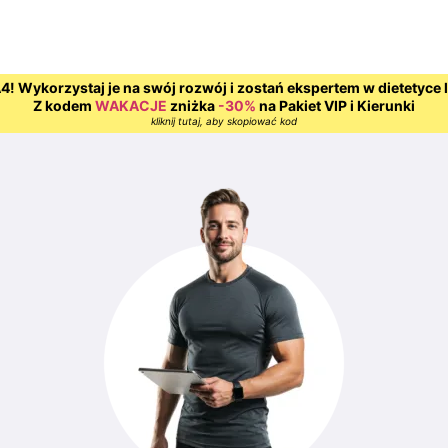
! Wykorzystaj je na swój rozwój i zostań ekspertem w dietetyce 
Z kodem
WAKACJE
zniżka
-30%
na Pakiet VIP i Kierunki
kliknij tutaj, aby skopiować kod