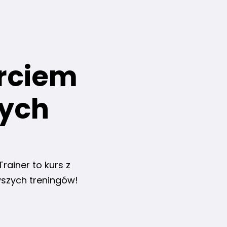
rciem
zych
rainer to kurs z
wszych treningów!