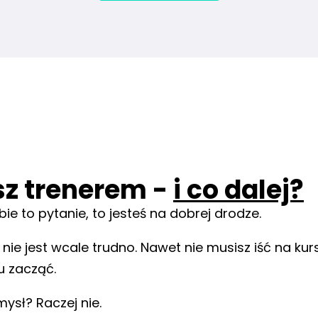
sz trenerem -
i co dalej?
bie to pytanie, to jesteś na dobrej drodze.
ie jest wcale trudno. Nawet nie musisz iść na kurs
u zacząć.
ysł? Raczej nie.