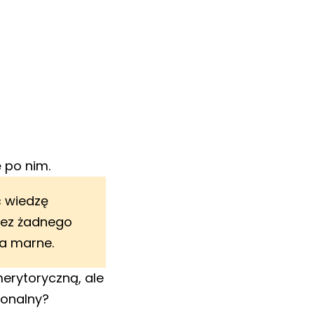
 po nim.
ć wiedzę
 bez żadnego
na marne.
 merytoryczną, ale
sonalny?