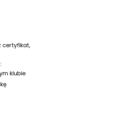
certyfikat,
:
ym klubie
ękę