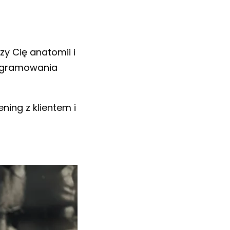
y Cię anatomii i
programowania
ning z klientem i