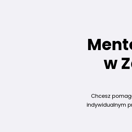
Ment
w Z
Chcesz pomagać 
indywidualnym pr