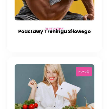
kurs online
Podstawy Treningu Siłowego