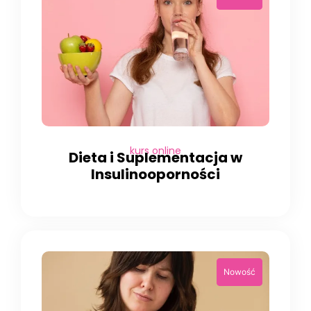
kurs online
Dieta i Suplementacja w
Insulinooporności