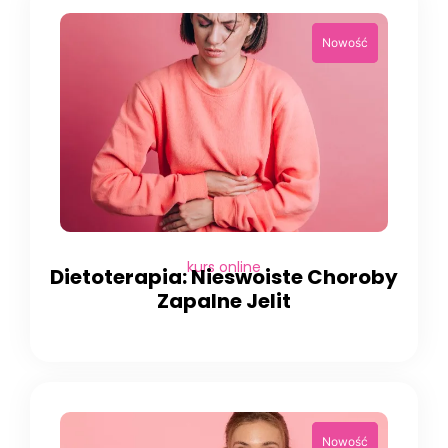
kurs online
Dietoterapia: Nieswoiste Choroby
Zapalne Jelit