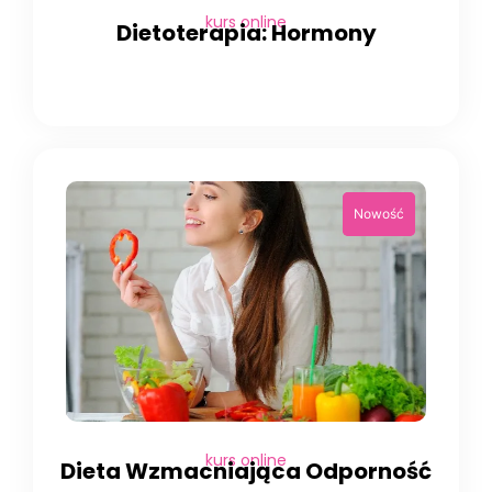
kurs online
Dietoterapia: Hormony
kurs online
Dieta Wzmacniająca Odporność