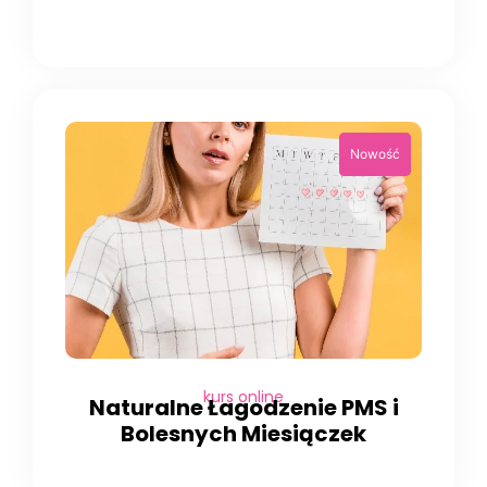
kurs online
Naturalne Łagodzenie PMS i
Bolesnych Miesiączek