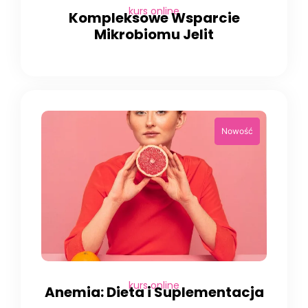
kurs online
Kompleksowe Wsparcie
Mikrobiomu Jelit
kurs online
Anemia: Dieta i Suplementacja