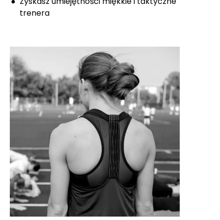
Zyskasz umiejętności miękkie i taktyczne
trenera