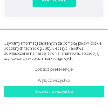
Używamy informacji zebranych za pomocą plików cookie i
podobnych technologii, aby ulepszyć Państwa
doświadczenie na naszej stronie, analizować sposób jej
użytkowania i w celach marketingowych.
Rozszerzenie wiedzy
Zobacz preferencje
Dla ambitnych dołączamy dodatkowe nagrania
Wyłącz wszystko
specjalistycznych webinarów:
×
Mirosław
kupił
Zezwól na wszystkie
Trener Przygotowania Motoryc...
Przygotowanie do sezonu w sportach
27 minut
temu
✔
Chcę się zapisać!
indywidualnych i zespołowych [1,5 godz.]