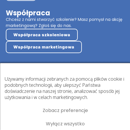
Współpraca
Chcesz z nami stworzyć szkolenie? Masz pomysł na akcję
marketingową? Zgłoś się do nas.
Współpraca szkoleniowa
Współpraca marketingowa
Zaloguj się
Używamy informacji zebranych za pomocą plików cookie i
Masz konto na platformie? Zaloguj się!
podobnych technologii, aby ulepszyć Państwa
doświadczenie na naszej stronie, analizować sposób jej
Logowanie
użytkowania i w celach marketingowych.
Zobacz preferencje
Wyłącz wszystko
Regulamin i polityka
| Strona korzysta z
zarządzanie