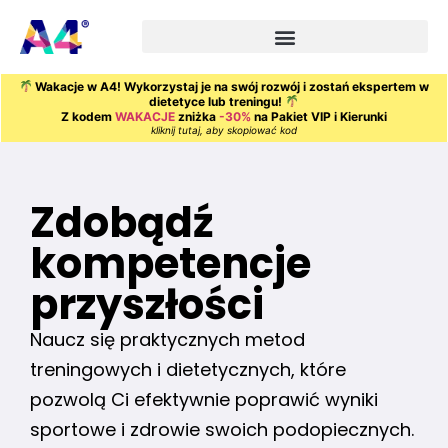
Wakacje w A4! Wykorzystaj je na swój rozwój i zostań ekspertem w
dietetyce lub treningu!
Z kodem
WAKACJE
zniżka
-30%
na Pakiet VIP i Kierunki
kliknij tutaj, aby skopiować kod
Zdobądź
kompetencje
przyszłości
Naucz się praktycznych metod
treningowych i dietetycznych, które
pozwolą Ci efektywnie poprawić wyniki
sportowe i zdrowie swoich podopiecznych.