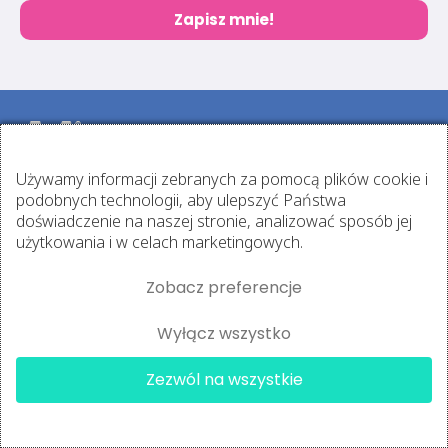
Zapisz mnie!
Progres dzięki nauce
Używamy informacji zebranych za pomocą plików cookie i
Edukujemy i inspirujemy w zakresie zdrowego trybu życia.
podobnych technologii, aby ulepszyć Państwa
Jesteśmy liderem nowoczesnej edukacji i wierzymy w
doświadczenie na naszej stronie, analizować sposób jej
progres dzięki nauce.
użytkowania i w celach marketingowych.
Poznaj nas
Kontakt
Zobacz preferencje
Promocje
Wyłącz wszystko
Odwiedź naszą specjalną sekcję z kodami rabatowymi i
ciesz się unikalnymi promocjami.
Zezwól na wszystkie
Angelika
kupiła
Sprawdź
A4® Personal Trainer
przed chwilą
✔