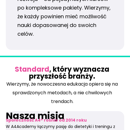
po kompleksowe pakiety. Wierzymy,
że każdy powinien mieć możliwość
nauki dopasowanej do swoich
celów.
Standard
, który wyznacza
przyszłość branży.
Wierzymy, że nowoczesna edukacja opiera się na
sprawdzonych metodach, a nie chwilowych
trendach.
Nasza misja
Społeczność A4® rośnie od 2014 roku
W A4Academy łączymy pasję do dietetyki i treningu z