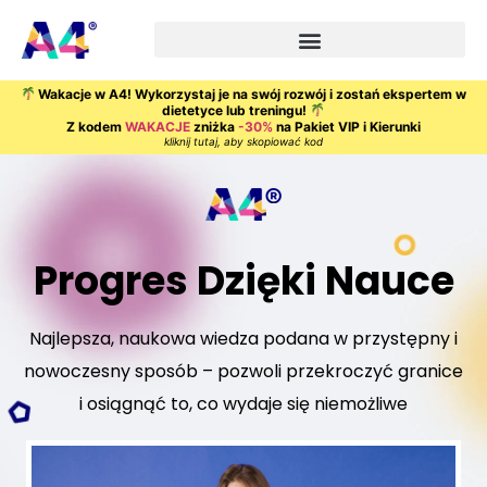
Wakacje w A4! Wykorzystaj je na swój rozwój i zostań ekspertem w
dietetyce lub treningu!
Z kodem
WAKACJE
zniżka
-30%
na Pakiet VIP i Kierunki
kliknij tutaj, aby skopiować kod
Progres Dzięki Nauce
Najlepsza, naukowa wiedza podana w przystępny i
nowoczesny sposób – pozwoli przekroczyć granice
i osiągnąć to, co wydaje się niemożliwe