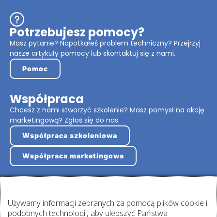
Potrzebujesz pomocy?
Masz pytanie? Napotkałeś problem techniczny? Przejrzyj
nasze artykuły pomocy lub skontaktuj się z nami.
Pomoc
Współpraca
Chcesz z nami stworzyć szkolenie? Masz pomysł na akcję
marketingową? Zgłoś się do nas.
Współpraca szkoleniowa
Współpraca marketingowa
Używamy informacji zebranych za pomocą plików cookie i
Zaloguj się
podobnych technologii, aby ulepszyć Państwa
Masz konto na platformie? Zaloguj się!