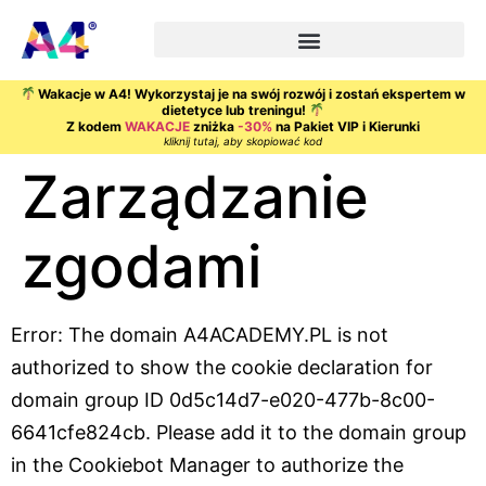
Wakacje w A4! Wykorzystaj je na swój rozwój i zostań ekspertem w
dietetyce lub treningu!
Z kodem
WAKACJE
zniżka
-30%
na Pakiet VIP i Kierunki
kliknij tutaj, aby skopiować kod
Zarządzanie
zgodami
Error: The domain A4ACADEMY.PL is not
authorized to show the cookie declaration for
domain group ID 0d5c14d7-e020-477b-8c00-
6641cfe824cb. Please add it to the domain group
in the Cookiebot Manager to authorize the