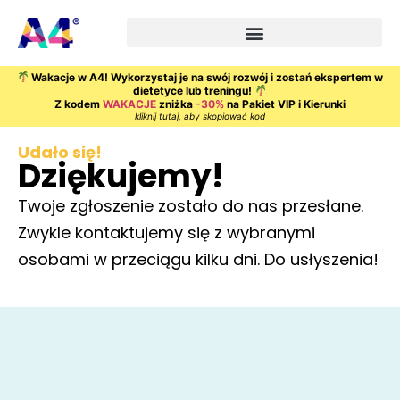
Wakacje w A4! Wykorzystaj je na swój rozwój i zostań ekspertem w
dietetyce lub treningu!
Z kodem
WAKACJE
zniżka
-30%
na Pakiet VIP i Kierunki
kliknij tutaj, aby skopiować kod
Udało się!
Dziękujemy!
Twoje zgłoszenie zostało do nas przesłane.
Zwykle kontaktujemy się z wybranymi
osobami w przeciągu kilku dni. Do usłyszenia!