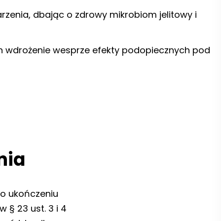
zenia, dbając o zdrowy mikrobiom jelitowy i
h wdrożenie wesprze efekty podopiecznych pod
nia
o ukończeniu
§ 23 ust. 3 i 4