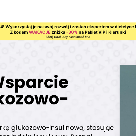
! Wykorzystaj je na swój rozwój i zostań ekspertem w dietetyce 
Z kodem
WAKACJE
zniżka
-30%
na Pakiet VIP i Kierunki
kliknij tutaj, aby skopiować kod
sparcie
ukozowo-
kę glukozowo-insulinową, stosując