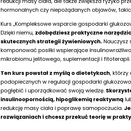
redukcji masy ciała, ale także zwiększa ryzyko 
hormonalnych czy niepożądanych objawów, takich
Kurs „Kompleksowe wsparcie gospodarki glukozow
Dzięki niemu,
zdobędziesz praktyczne narzędzia
skutecznych strategii żywieniowych.
Nauczysz s
komponować posiłki wspierające insulinowrażliwo
mikrobiomu jelitowego, suplementacji i fitoterapii.
Ten kurs powstał z myślą o dietetykach
, którz
podopiecznych w regulacji gospodarki glukozowo
pogłębić i uporządkować swoją wiedzę.
Skorzyst
insulinoopornością, hipoglikemią reaktywną
lu
redukcję masy ciała i poprawę samopoczucia.
Je
rozwiązaniach i chcesz przekuć teorię w praktyk