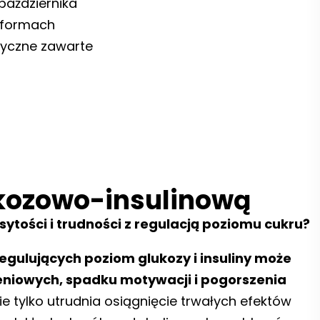
 października
 formach
tyczne zawarte
kozowo-insulinową
sytości i trudności z regulacją poziomu cukru?
ulujących poziom glukozy i insuliny może
eniowych, spadku motywacji i pogorszenia
 tylko utrudnia osiągnięcie trwałych efektów