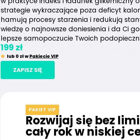
w praktyce indeks i ładunek glikemiczny o
strategie wykraczające poza deficyt kalori
hamują procesy starzenia i redukują stan
wiedzę o najnowsze doniesienia i da Ci go
lepsze samopoczucie Twoich podopieczn
199 zł
lub 0 zł w
Pakiecie VIP
ZAPISZ SIĘ
PAKIET VIP
Rozwijaj się bez lim
cały rok w niskiej c