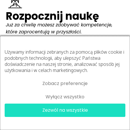
Rozpocznij naukę
Już za chwilę możesz zdobywać kompetencje,
które zaprocentują w przyszłości.
Co otrzymasz
Certyfikowany kurs online
Używamy informacji zebranych za pomocą plików cookie i
Dodatkowe materiały
podobnych technologii, aby ulepszyć Państwa
doświadczenie na naszej stronie, analizować sposób jej
Aktualizowana wiedza
użytkowania i w celach marketingowych.
Nieograniczony dostęp 24/7
Zobacz preferencje
Gwarancja na zwrot 14 dni
Wyłącz wszystko
Zaświadczenie ukończenia
To wszystko w cenie​
Zezwól na wszystkie
299 zł
Katarzyna
kupiła
A4® Personal Trainer
lub 0 zł w
Pakiecie VIP
3 godziny
✔