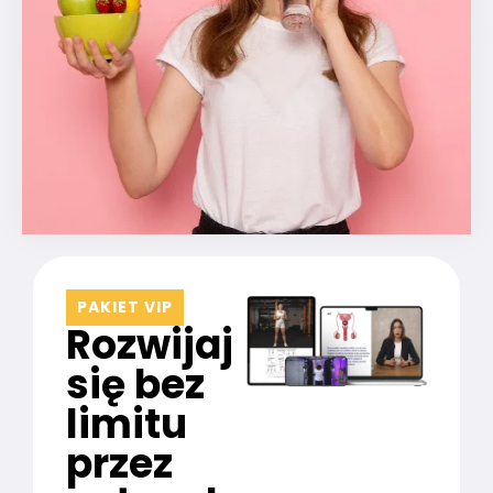
PAKIET VIP
Rozwijaj
się bez
limitu
przez