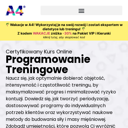
Wakacje w A4! Wykorzystaj je na swój rozwój i zostań ekspertem w
dietetyce lub treningu!
Z kodem
WAKACJE
zniżka
-30%
na Pakiet VIP i Kierunki
kliknij tutaj, aby skopiować kod
Certyfikowany Kurs Online
Programowanie
Treningowe
Naucz się, jak optymalnie dobierać objętość,
intensywność i częstotliwość treningu, by
maksymalizować progres i minimalizować ryzyko
kontuzji. Dowiedz się, jak tworzyć periodyzację,
dostosowywać programy do indywidualnych
potrzeb klientów oraz wykorzystywać naukowe
metody do budowania siły i masy mięśniowej.
Zdobądź umiejętności, które pozwolą Ci wyróżnić