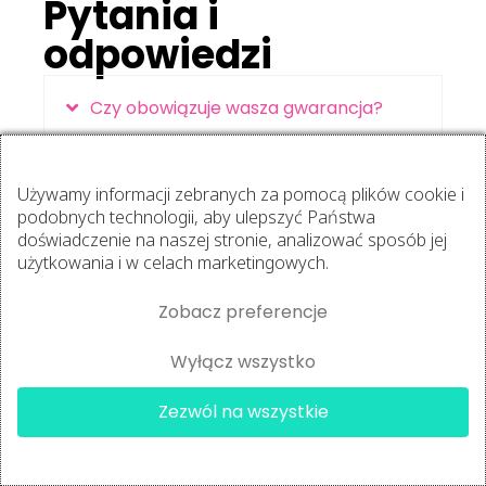
Pytania i
odpowiedzi
Czy obowiązuje wasza gwarancja?
Tak, oczywiście. Jeśli w ciągu 14 dni z
Używamy informacji zebranych za pomocą plików cookie i
jakichś powodów zdecydujesz, że kurs nie
podobnych technologii, aby ulepszyć Państwa
jest dla Ciebie, to zwrócimy 100% Twoich
doświadczenie na naszej stronie, analizować sposób jej
pieniędzy.
użytkowania i w celach marketingowych.
Zobacz preferencje
Kiedy mogę zacząć realizować lekcje?
Wyłącz wszystko
Czy kurs gwarantuje zdobycie wiedzy i
×
umiejętności?
Anna
kupiła
Zezwól na wszystkie
Stretching w Praktyce
5 godzin
temu
✔
Czy mogę realizować kurs nawet,