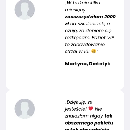
„W trakcie kilku
miesięcy
zaoszczędziłam 2000
zł
na szkoleniach, a
czuję, że dopiero się
rozkręcam. Pakiet VIP
to zdecydowanie
strzał w 10!
”
Martyna, Dietetyk
„Dziękuję, że
jesteście!
Nie
znalazłam nigdy
tak
obszernego pakietu
w tak absurdalnie