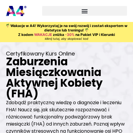
Wakacje w A4! Wykorzystaj je na swój rozwój i zostań ekspertem w
dietetyce lub treningu!
Z kodem
WAKACJE
zniżka
-30%
na Pakiet VIP i Kierunki
kliknij tutaj, aby skopiować kod
Certyfikowany Kurs Online
Zaburzenia
Miesiączkowania
Aktywnej Kobiety
(FHA)
Zdobądź praktyczną wiedzę o diagnozie i leczeniu
FHA! Naucz się, jak skutecznie rozpoznawać i
różnicować funkcjonalny podwzgórzowy brak
miesiączki (FHA) od innych zaburzeń. Poznaj wpływ
czynników stresowych na funkcjonowanie osi HPO