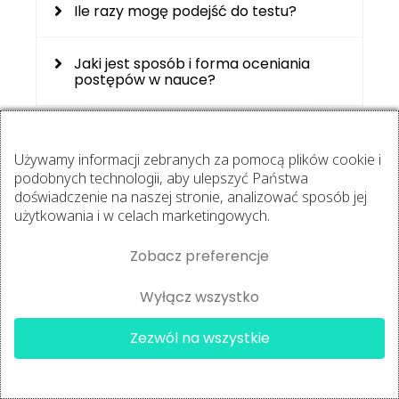
Ile razy mogę podejść do testu?
Jaki jest sposób i forma oceniania
postępów w nauce?
Używamy informacji zebranych za pomocą plików cookie i
Chcesz potwierdzić
podobnych technologii, aby ulepszyć Państwa
swoje umiejętności
doświadczenie na naszej stronie, analizować sposób jej
użytkowania i w celach marketingowych.
certyfikatem?
W Centrum Certyfikacyjnym możesz
Zobacz preferencje
zdać egzamin online i otrzymać
Wyłącz wszystko
certyfikat z unikalnym numerem,
×
weryfikowalny przez pracodawców i
Angelika
kupiła
Zezwól na wszystkie
A4® Personal Trainer
klientów.
6 godzin
temu
✔
Certyfikat: