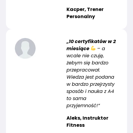
Kacper, Trener
Personalny
„10 certyfikatów w 2
miesiące
– a
wcale nie czuję,
żebym się bardzo
przepracował.
Wiedza jest podana
w bardzo przejrzysty
sposób i nauka z A4
to sama
przyjemność!”
Aleks, Instruktor
Fitness