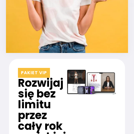
PAKIET VIP
Rozwijaj
się bez
limitu
przez
cały rok