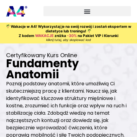
Wakacje w A4! Wykorzystaj je na swój rozwój i zostań ekspertem w
dietetyce lub treningu!
Z kodem
WAKACJE
zniżka
-30%
na Pakiet VIP i Kierunki
kliknij tutaj, aby skopiować kod
Certyfikowany Kurs Online
Fundamenty
Anatomii
Poznaj podstawy anatomii, które umożliwią Ci
skuteczniejszą pracę z klientami. Naucz się, jak
identyfikować kluczowe struktury mięśniowe i
kostne, zrozumieć ich funkcje oraz wpływ na ruch i
stabilizację ciała. Zdobądź wiedzę na temat
najczęstszych kontuzji oraz dowiedz się, jak
bezpiecznie wprowadzać ćwiczenia, które
poprawią mobilność i siłę Twoich podopiecznych.