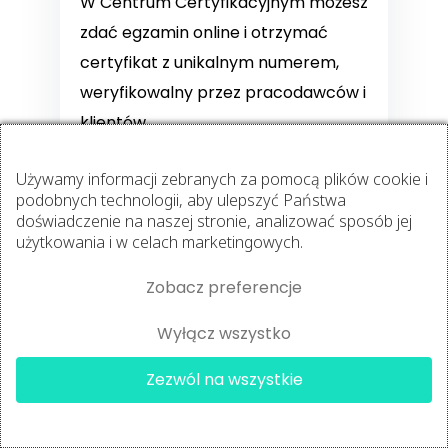
W Centrum Certyfikacyjnym możesz
zdać egzamin online i otrzymać
certyfikat z unikalnym numerem,
weryfikowalny przez pracodawców i
klientów.
Certyfikat:
Używamy informacji zebranych za pomocą plików cookie i
posiada unikalny numer i jest
podobnych technologii, aby ulepszyć Państwa
weryfikowalny online
doświadczenie na naszej stronie, analizować sposób jej
wymaga zdania egzaminu
użytkowania i w celach marketingowych.
online na platformie
Zobacz preferencje
centrumcertyfikacyjne.pl
Wyłącz wszystko
Sprawdź dostępne
certyfikacje
×
Łukasz
kupił
Zezwól na wszystkie
Trener Przygotowania Motoryc...
Certyfikacja jest osobną usługą
1 godzinę
temu
✔
realizowaną za pośrednictwem
platformy
centrumcertyfikacyjne.pl
.